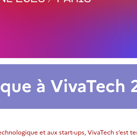
que à VivaTech 
echnologique et aux start-ups, VivaTech s’est te