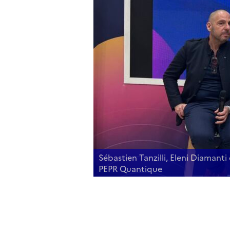
 dans le quantique. ©
Sébastien Tanzilli, Eleni Diamanti
PEPR Quantique