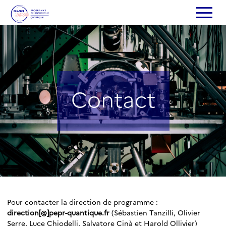
Contact
Pour contacter la direction de programme :
direction
[@]
pepr-quantique.fr
(Sébastien Tanzilli, Olivier
Serre, Luce Chiodelli, Salvatore Cinà et Harold Ollivier)