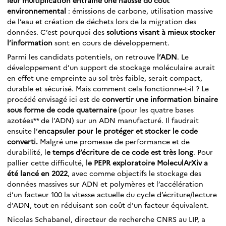
environnemental
: émissions de carbone, utilisation massive
de l’eau et création de déchets lors de la migration des
données. C’est pourquoi des
solutions visant à mieux stocker
l’information
sont en cours de développement.
Parmi les candidats potentiels, on retrouve
l’ADN
. Le
développement d’un support de stockage moléculaire aurait
en effet une empreinte au sol très faible, serait compact,
durable et sécurisé. Mais comment cela fonctionne-t-il ? Le
procédé envisagé ici est de
convertir une information binaire
sous forme de code quaternaire
(pour les quatre bases
azotées** de l’ADN) sur un ADN manufacturé. Il faudrait
ensuite l’
encapsuler pour le protéger et stocker le code
converti.
Malgré une promesse de performance et de
durabilité, l
e temps d’écriture de ce code est très long
. Pour
pallier cette difficulté,
le PEPR exploratoire MoleculArXiv a
été lancé en 2022
, avec comme objectifs le stockage des
données massives sur ADN et polymères et l’accélération
d’un facteur 100 la vitesse actuelle du cycle d’écriture/lecture
d’ADN, tout en réduisant son coût d’un facteur équivalent.
Nicolas Schabanel, directeur de recherche CNRS au LIP, a