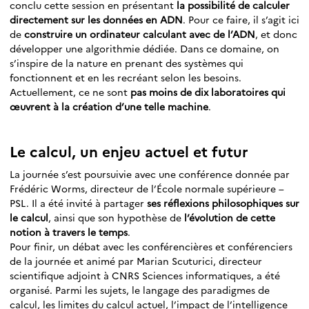
conclu cette session en présentant
la possibilité de calculer
directement sur les données en ADN
. Pour ce faire, il s’agit ici
de
construire un ordinateur calculant avec de l’ADN
, et donc
développer une algorithmie dédiée. Dans ce domaine, on
s’inspire de la nature en prenant des systèmes qui
fonctionnent et en les recréant selon les besoins.
Actuellement, ce ne sont
pas moins de dix laboratoires qui
œuvrent à la création d’une telle machine
.
Le calcul, un enjeu actuel et futur
La journée s’est poursuivie avec une conférence donnée par
Frédéric Worms, directeur de l’École normale supérieure –
PSL. Il a été invité à partager
ses réflexions philosophiques sur
le calcul
, ainsi que son hypothèse de
l’évolution de cette
notion à travers le temps
.
Pour finir, un débat avec les conférencières et conférenciers
de la journée et animé par Marian Scuturici, directeur
scientifique adjoint à CNRS Sciences informatiques, a été
organisé. Parmi les sujets, le langage des paradigmes de
calcul, les limites du calcul actuel, l’impact de l’intelligence