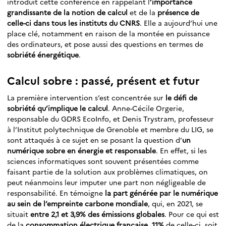
introduit cette conférence en rappelant l
’importance
grandissante de la notion de calcul
et de la
présence de
celle-ci dans tous les instituts du CNRS
. Elle a aujourd’hui une
place clé, notamment en raison de la montée en puissance
des ordinateurs, et pose aussi des questions en termes de
sobriété énergétique
.
Calcul sobre : passé, présent et futur
La première intervention s’est concentrée sur
le défi de
sobriété qu’implique le calcul
. Anne-Cécile Orgerie,
responsable du GDRS EcoInfo, et Denis Trystram, professeur
à l’Institut polytechnique de Grenoble et membre du LIG, se
sont attaqués à ce sujet en se posant la question d’
un
numérique sobre en énergie et responsable
. En effet, si les
sciences informatiques sont souvent présentées comme
faisant partie de la solution aux problèmes climatiques, on
peut néanmoins leur imputer une part non négligeable de
responsabilité. En témoigne
la part générée par le numérique
au sein de l’empreinte carbone mondiale
, qui, en 2021, se
situait
entre 2,1 et 3,9% des émissions globales
. Pour ce qui est
de la
consommation électrique française
,
11%
de celle-ci, soit