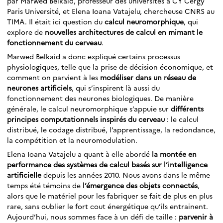
par Marwed Belkaid, professeur des universités à CY Cergy
Paris Université, et Elena Ioana Vatajelu, chercheuse CNRS au
TIMA. Il était ici question du
calcul neuromorphique
, qui
explore de
nouvelles architectures de calcul en mimant le
fonctionnement du cerveau
.
Marwed Belkaid a donc expliqué certains processus
physiologiques, telle que la prise de décision économique, et
comment on parvient à les
modéliser dans un réseau de
neurones artificiels
, qui s’inspirent là aussi du
fonctionnement des neurones biologiques. De manière
générale, le calcul neuromorphique s’appuie sur
différents
principes computationnels inspirés du cerveau
: le calcul
distribué, le codage distribué, l’apprentissage, la redondance,
la compétition et la neuromodulation.
Elena Ioana Vatajelu a quant à elle abordé
la montée en
performance des systèmes de calcul basés sur l’intelligence
artificielle
depuis les années 2010. Nous avons dans le même
temps été témoins de
l’émergence des objets connectés
,
alors que le matériel pour les fabriquer se fait de plus en plus
rare, sans oublier le fort cout énergétique qu’ils entrainent.
Aujourd’hui, nous sommes face à un défi de taille :
parvenir à