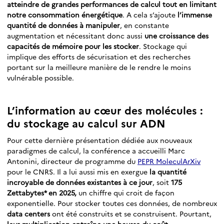
atteindre de grandes performances de calcul tout en limitant
notre consommation énergétique
. A cela s’ajoute
l’immense
quantité de données à manipuler
, en constante
augmentation et nécessitant donc aussi
une croissance des
capacités de mémoire pour les stocker
. Stockage qui
implique des efforts de sécurisation et des recherches
portant sur la meilleure manière de le rendre le moins
vulnérable possible.
L’information au cœur des molécules :
du stockage au calcul sur ADN
Pour cette dernière présentation dédiée aux nouveaux
paradigmes de calcul, la conférence a accueilli Marc
Antonini, directeur de programme du
PEPR MoleculArXiv
pour le CNRS. Il a lui aussi mis en exergue
la quantité
incroyable de données existantes à ce jour
, soit
175
Zettabytes* en 2025,
un chiffre qui croit de façon
exponentielle. Pour stocker toutes ces données, de nombreux
data centers
ont été construits et se construisent. Pourtant,
leur multiplication entraîne
une hausse du coût