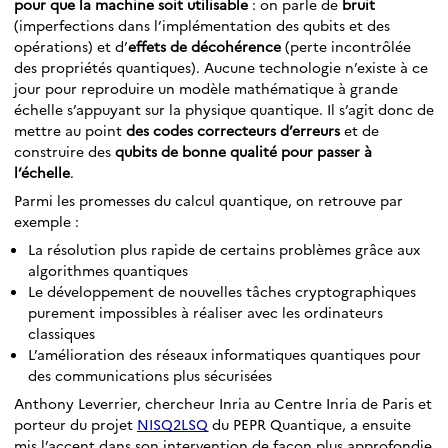
pour que la machine soit utilisable
: on parle de
bruit
(imperfections dans l’implémentation des qubits et des
opérations) et d’
effets de décohérence
(perte incontrôlée
des propriétés quantiques). Aucune technologie n’existe à ce
jour pour reproduire un modèle mathématique à grande
échelle s’appuyant sur la physique quantique. Il s’agit donc de
mettre au point
des codes correcteurs d’erreurs
et de
construire des
qubits de bonne qualité pour passer à
l’échelle
.
Parmi les promesses du calcul quantique, on retrouve par
exemple :
La résolution plus rapide de certains problèmes grâce aux
algorithmes quantiques
Le développement de nouvelles tâches cryptographiques
purement impossibles à réaliser avec les ordinateurs
classiques
L’amélioration des réseaux informatiques quantiques pour
des communications plus sécurisées
Anthony Leverrier, chercheur Inria au Centre Inria de Paris et
porteur du projet
NISQ2LSQ
du PEPR Quantique, a ensuite
mis l’accent dans son intervention de façon plus approfondie